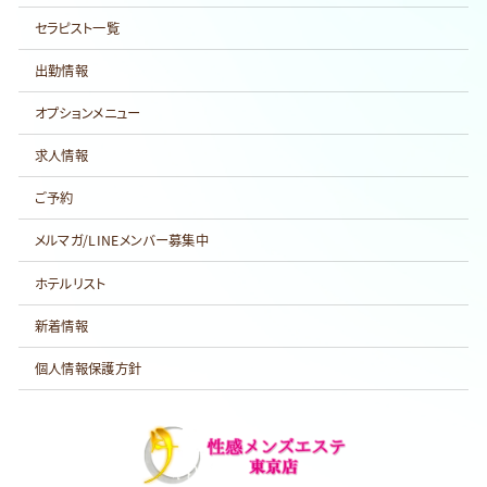
情報の開示について
セラピスト一覧
当店が知り得たお客様の個人情報は、お客様のご承諾なく当店か
出勤情報
ら第三者へ開示いたしません。ただし司法機関、行政機関から、法
的義務を伴う要請を受けた場合はその限りではありません。ま
オプションメニュー
た、お客様ご自身から登録内容の開示を求められた場合は、ご本
人確認の上、速やかに対応させていただきます。
求人情報
ご予約
情報内容の訂正等について
メルマガ/LINEメンバー募集中
お客様がご自身の個人情報内容の確認、訂正等を希望される場
合には、ご連絡いただければ合理的な範囲ですみやかに対応い
ホテルリスト
たします。
新着情報
個人情報保護方針の改善
個人情報保護方針
個人情報保護方針は適宜見直しと必要に応じた改善を行います。
個人情報保護方針の改訂に関する情報は本ページにて、改訂日
とその要約をもってお知らせいたします。