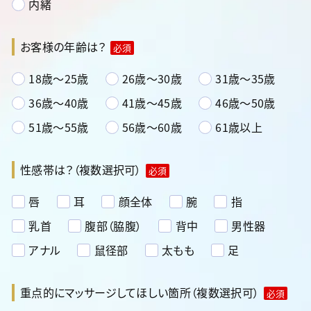
内緒
お客様の年齢は？
必須
18歳～25歳
26歳～30歳
31歳～35歳
36歳～40歳
41歳～45歳
46歳～50歳
51歳～55歳
56歳～60歳
61歳以上
性感帯は？（複数選択可）
必須
唇
耳
顔全体
腕
指
乳首
腹部（脇腹）
背中
男性器
アナル
鼠径部
太もも
足
重点的にマッサージしてほしい箇所（複数選択可）
必須