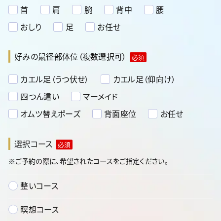
首
肩
腕
背中
腰
おしり
足
お任せ
好みの鼠径部体位（複数選択可）
必須
カエル足（うつ伏せ）
カエル足（仰向け）
四つん這い
マーメイド
オムツ替えポーズ
背面座位
お任せ
選択コース
必須
※ご予約の際に、希望されたコースをご指定ください。
整いコース
瞑想コース